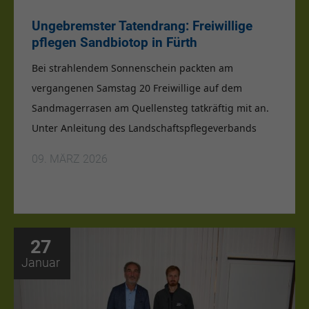
Ungebremster Tatendrang: Freiwillige
pflegen Sandbiotop in Fürth
Bei strahlendem Sonnenschein packten am
vergangenen Samstag
20 Freiwillige
auf dem
Sandmagerrasen am Quellensteg tatkräftig mit an.
Unter Anleitung des Landschaftspflegeverbands
09. MÄRZ 2026
27
Januar